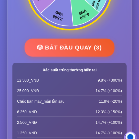
🎲 BẮT ĐẦU QUAY (3)
Xác suất trúng thưởng hiện tại
12.500_VNĐ
9.8% (+300%)
25.000_VNĐ
14.7% (+100%)
Chúc bạn may_mắn lần sau
11.8% (-20%)
6.250_VNĐ
12.3% (+150%)
2.500_VNĐ
14.7% (+100%)
1.250_VNĐ
14.7% (+100%)